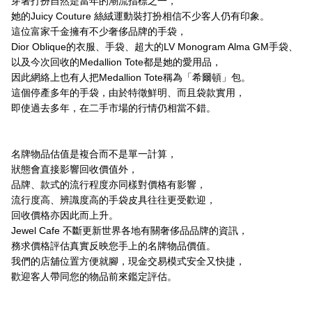
穿著打扮自然是當年的潮流指標之一，
她的Juicy Couture 絲絨運動裝打扮相信不少客人仍有印象。
這位富家千金擁有不少奢侈品牌的手袋，
Dior Oblique的衣服、手袋、超大的LV Monogram Alma GM手袋、
以及今次回收的Medallion Tote都是她的愛用品，
因此網絡上也有人把Medallion Tote稱為「希爾頓」包。
這個停產多年的手袋，由於特徵鮮明、而且袋款實用，
即使過去多年，在二手市場的行情仍相當不錯。
名牌物品估值是複合而不是單一計算，
狀態會直接影響回收價值外，
品牌、款式的流行程度亦同樣對價格有影響，
流行度高、辨識度高的手袋皮具往往更受歡迎，
回收價格亦因此而上升。
Jewel Cafe 不斷更新世界各地有關奢侈品品牌的資訊，
務求價格評估真實反映您手上的名牌物品價值。
我們的店舖位置方便就腳，現金交易模式安全又快捷，
歡迎客人帶同您的物品前來鑑定評估。