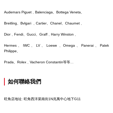
Audemars Piguet﹑Balenciaga、Bottega Veneta、
Breitling、Bvlgari ﹑Cartier、Chanel、Chaumet﹑
Dior﹑Fendi、Gucci、Graff﹑Harry Winston﹑
Hermes、IWC、LV、Loewe﹑Omega、Panerai、Patek
Philippe、
Prada、Rolex﹑Vacheron Constantin等等…
如何聯絡我們
旺角店地址: 旺角西洋菜南街1N兆萬中心地下G11