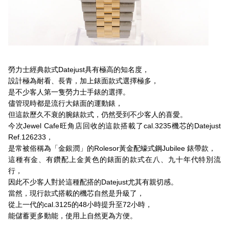
勞力士經典款式Datejust具有極高的知名度，
設計極為耐看、長青，加上錶面款式選擇極多，
是不少客人第一隻勞力士手錶的選擇。
儘管現時都是流行大錶面的運動錶，
但這款歷久不衰的腕錶款式，仍然受到不少客人的喜愛。
今次Jewel Cafe旺角店回收的這款搭載了cal.3235機芯的Datejust
Ref.126233，
是常被俗稱為「金銀潤」的Rolesor黃金配蠔式鋼Jubilee 錶帶款，
這種有金、有鑽配上金黃色的錶面的款式在八、九十年代特別流
行，
因此不少客人對於這種配搭的Datejust尤其有親切感。
當然，現行款式搭載的機芯自然是升級了，
從上一代的cal.3125的48小時提升至72小時，
能儲蓄更多動能，使用上自然更為方便。