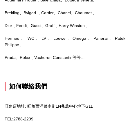
Breitling、Bvlgari ﹑Cartier、Chanel、Chaumet﹑
Dior﹑Fendi、Gucci、Graff﹑Harry Winston﹑
Hermes、IWC、LV、Loewe﹑Omega、Panerai、Patek
Philippe、
Prada、Rolex﹑Vacheron Constantin等等…
如何聯絡我們
旺角店地址: 旺角西洋菜南街1N兆萬中心地下G11
TEL:2788-2299